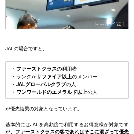
JALの場合ですと、
・
の利用者
ファーストクラス
・ランクが
のメンバー
サファイア以上
・
の人
JALグローバルクラブ
・
の人
ワンワールドのエメラルド以上
が優先搭乗の対象となっています。
基本的にはJALを高頻度で利用するお得意様が対象です
が、
ファーストクラスの客であればそこに混ざって優先